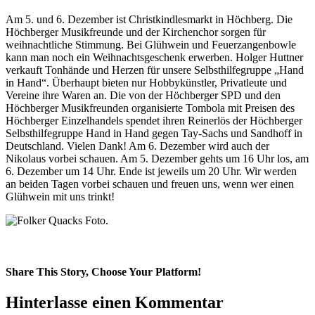
Am 5. und 6. Dezember ist Christkindlesmarkt in Höchberg. Die
Höchberger Musikfreunde und der Kirchenchor sorgen für
weihnachtliche Stimmung. Bei Glühwein und Feuerzangenbowle
kann man noch ein Weihnachtsgeschenk erwerben. Holger Huttner
verkauft Tonhände und Herzen für unsere Selbsthilfegruppe „Hand
in Hand“. Überhaupt bieten nur Hobbykünstler, Privatleute und
Vereine ihre Waren an. Die von der Höchberger SPD und den
Höchberger Musikfreunden organisierte Tombola mit Preisen des
Höchberger Einzelhandels spendet ihren Reinerlös der Höchberger
Selbsthilfegruppe Hand in Hand gegen Tay-Sachs und Sandhoff in
Deutschland. Vielen Dank! Am 6. Dezember wird auch der
Nikolaus vorbei schauen. Am 5. Dezember gehts um 16 Uhr los, am
6. Dezember um 14 Uhr. Ende ist jeweils um 20 Uhr. Wir werden
an beiden Tagen vorbei schauen und freuen uns, wenn wer einen
Glühwein mit uns trinkt!
Share This Story, Choose Your Platform!
Facebook
Twitter
Pinterest
Vk
E-
Hinterlasse einen Kommentar
Mail