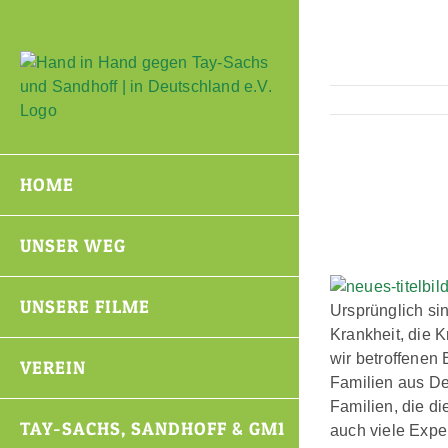
Zum
Inhalt
springen
HOME
UNSER WEG
UNSERE FILME
Ursprünglich sin
Krankheit, die K
wir betroffenen 
VEREIN
Familien aus De
Familien, die d
TAY-SACHS, SANDHOFF & GM1
auch viele Exper