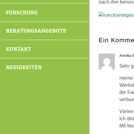
nach ihm benann
FORSCHUNG
BERATUNGSANGEBOTE
Ein Komme
KONTAKT
Annika 
Sehr g
NEUIGKEITEN
meine 
Werkst
die Fa
verbu
Vielen
Ich dr
Mit fr