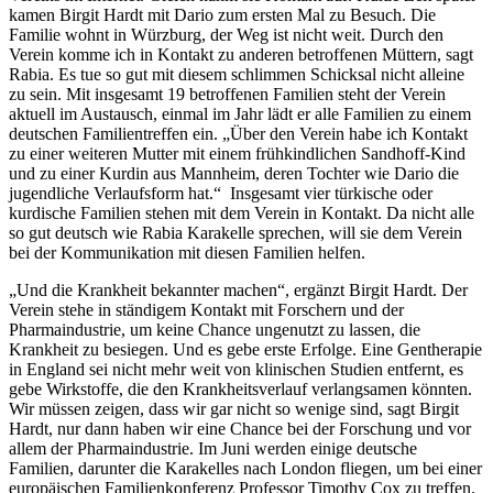
kamen Birgit Hardt mit Dario zum ersten Mal zu Besuch. Die
Familie wohnt in Würzburg, der Weg ist nicht weit. Durch den
Verein komme ich in Kontakt zu anderen betroffenen Müttern, sagt
Rabia. Es tue so gut mit diesem schlimmen Schicksal nicht alleine
zu sein. Mit insgesamt 19 betroffenen Familien steht der Verein
aktuell im Austausch, einmal im Jahr lädt er alle Familien zu einem
deutschen Familientreffen ein. „Über den Verein habe ich Kontakt
zu einer weiteren Mutter mit einem frühkindlichen Sandhoff-Kind
und zu einer Kurdin aus Mannheim, deren Tochter wie Dario die
jugendliche Verlaufsform hat.“ Insgesamt vier türkische oder
kurdische Familien stehen mit dem Verein in Kontakt. Da nicht alle
so gut deutsch wie Rabia Karakelle sprechen, will sie dem Verein
bei der Kommunikation mit diesen Familien helfen.
„Und die Krankheit bekannter machen“, ergänzt Birgit Hardt. Der
Verein stehe in ständigem Kontakt mit Forschern und der
Pharmaindustrie, um keine Chance ungenutzt zu lassen, die
Krankheit zu besiegen. Und es gebe erste Erfolge. Eine Gentherapie
in England sei nicht mehr weit von klinischen Studien entfernt, es
gebe Wirkstoffe, die den Krankheitsverlauf verlangsamen könnten.
Wir müssen zeigen, dass wir gar nicht so wenige sind, sagt Birgit
Hardt, nur dann haben wir eine Chance bei der Forschung und vor
allem der Pharmaindustrie. Im Juni werden einige deutsche
Familien, darunter die Karakelles nach London fliegen, um bei einer
europäischen Familienkonferenz Professor Timothy Cox zu treffen.