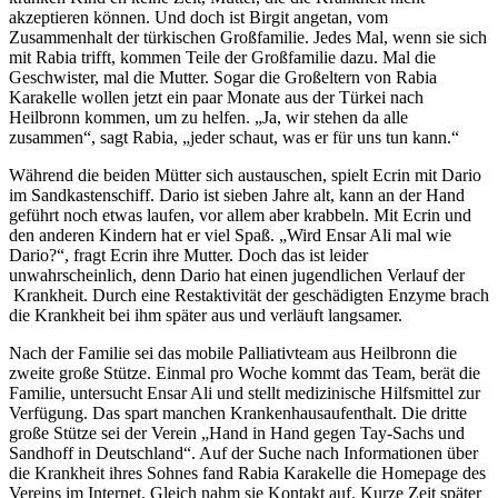
akzeptieren können. Und doch ist Birgit angetan, vom
Zusammenhalt der türkischen Großfamilie. Jedes Mal, wenn sie sich
mit Rabia trifft, kommen Teile der Großfamilie dazu. Mal die
Geschwister, mal die Mutter. Sogar die Großeltern von Rabia
Karakelle wollen jetzt ein paar Monate aus der Türkei nach
Heilbronn kommen, um zu helfen. „Ja, wir stehen da alle
zusammen“, sagt Rabia, „jeder schaut, was er für uns tun kann.“
Während die beiden Mütter sich austauschen, spielt Ecrin mit Dario
im Sandkastenschiff. Dario ist sieben Jahre alt, kann an der Hand
geführt noch etwas laufen, vor allem aber krabbeln. Mit Ecrin und
den anderen Kindern hat er viel Spaß. „Wird Ensar Ali mal wie
Dario?“, fragt Ecrin ihre Mutter. Doch das ist leider
unwahrscheinlich, denn Dario hat einen jugendlichen Verlauf der
Krankheit. Durch eine Restaktivität der geschädigten Enzyme brach
die Krankheit bei ihm später aus und verläuft langsamer.
Nach der Familie sei das mobile Palliativteam aus Heilbronn die
zweite große Stütze. Einmal pro Woche kommt das Team, berät die
Familie, untersucht Ensar Ali und stellt medizinische Hilfsmittel zur
Verfügung. Das spart manchen Krankenhausaufenthalt. Die dritte
große Stütze sei der Verein „Hand in Hand gegen Tay-Sachs und
Sandhoff in Deutschland“. Auf der Suche nach Informationen über
die Krankheit ihres Sohnes fand Rabia Karakelle die Homepage des
Vereins im Internet. Gleich nahm sie Kontakt auf. Kurze Zeit später