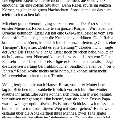
Die eigenen Eltern wollte sie nicht mitnehmen, die seien viel zu
emotional für eine solche Situation. Denn Rabia spürte im ganzen
Körper, es gibt keine guten Nachrichten. Sonst hätten sie das auch
telefonisch machen können.
Mit einer guten Freundin ging sie zum Termin. Der Arzt sah sie mit
ernster Miene an, Rabia zitterte am ganzen Körper. „Wir haben die
Ursache gefunden, Ensar Ali hat eine GM-Gangliosidose vom Typ
Sandhoff.“ Dann begann er die Krankheit zu erklären. Doch Rabia
konnte nicht zuhören, konnte sich nicht konzentrierten. „Gibt es eine
Therapie“, fragte sie. „Gibt es eine Heilung?“ „Leider nicht“, sagte
der Arzt. Die Frage, wie lange Ensar noch zu leben habe, wollte er
nicht beantworten. Niemand könne das wissen, das sei von Fall zu
Fall sehr unterschiedlich. Leise fügte er hinzu: „rein statistisch liegt
die Lebenserwartung bei frühkindlichen Sandhoff-Fällen bei 4 bis 6
Jahren.“ Rabia wollte nichts mehr hören, sie konnte nicht mehr.
Man vereinbarte einen neuen Termin.
Völlig fertig kam sie nach Hause. Ensar, von ihrer Mutter betreut,
lag im Bettchen und brabbelte fröhlich vor sich hin. Ihre Mutter
glaubte ihr nicht, „die Ärzte können sich irren, Ensar wird gesund,
wir müssen nur genug für ihn beten“, war sie sicher. Ensars Papa
war da weniger optimistisch. „Es ist unser Schicksal, wir müssen es
hinnehmen, wir müssen diesen Weg mit Ensar gehen.“ Rabia war
erstaunt über die Abgeklärtheit ihres Mannes, zwei Tage später
überraschte sie ihn allein im Wohnzimmer. „Es war das erste Mal