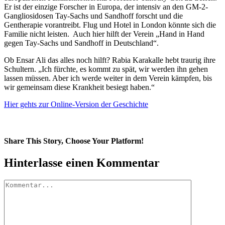
Er ist der einzige Forscher in Europa, der intensiv an den GM-2-
Gangliosidosen Tay-Sachs und Sandhoff forscht und die
Gentherapie vorantreibt. Flug und Hotel in London könnte sich die
Familie nicht leisten. Auch hier hilft der Verein „Hand in Hand
gegen Tay-Sachs und Sandhoff in Deutschland“.
Ob Ensar Ali das alles noch hilft? Rabia Karakalle hebt traurig ihre
Schultern. „Ich fürchte, es kommt zu spät, wir werden ihn gehen
lassen müssen. Aber ich werde weiter in dem Verein kämpfen, bis
wir gemeinsam diese Krankheit besiegt haben.“
Hier gehts zur Online-Version der Geschichte
Share This Story, Choose Your Platform!
Facebook
Twitter
Pinterest
Vk
E-
Hinterlasse einen Kommentar
Mail
Kommentar