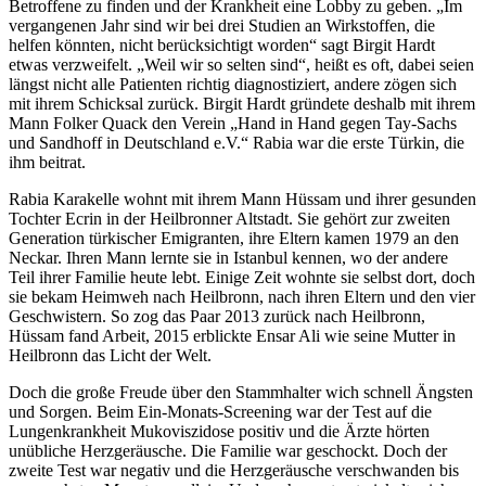
Betroffene zu finden und der Krankheit eine Lobby zu geben. „Im
vergangenen Jahr sind wir bei drei Studien an Wirkstoffen, die
helfen könnten, nicht berücksichtigt worden“ sagt Birgit Hardt
etwas verzweifelt. „Weil wir so selten sind“, heißt es oft, dabei seien
längst nicht alle Patienten richtig diagnostiziert, andere zögen sich
mit ihrem Schicksal zurück. Birgit Hardt gründete deshalb mit ihrem
Mann Folker Quack den Verein „Hand in Hand gegen Tay-Sachs
und Sandhoff in Deutschland e.V.“ Rabia war die erste Türkin, die
ihm beitrat.
Rabia Karakelle wohnt mit ihrem Mann Hüssam und ihrer gesunden
Tochter Ecrin in der Heilbronner Altstadt. Sie gehört zur zweiten
Generation türkischer Emigranten, ihre Eltern kamen 1979 an den
Neckar. Ihren Mann lernte sie in Istanbul kennen, wo der andere
Teil ihrer Familie heute lebt. Einige Zeit wohnte sie selbst dort, doch
sie bekam Heimweh nach Heilbronn, nach ihren Eltern und den vier
Geschwistern. So zog das Paar 2013 zurück nach Heilbronn,
Hüssam fand Arbeit, 2015 erblickte Ensar Ali wie seine Mutter in
Heilbronn das Licht der Welt.
Doch die große Freude über den Stammhalter wich schnell Ängsten
und Sorgen. Beim Ein-Monats-Screening war der Test auf die
Lungenkrankheit Mukoviszidose positiv und die Ärzte hörten
unübliche Herzgeräusche. Die Familie war geschockt. Doch der
zweite Test war negativ und die Herzgeräusche verschwanden bis