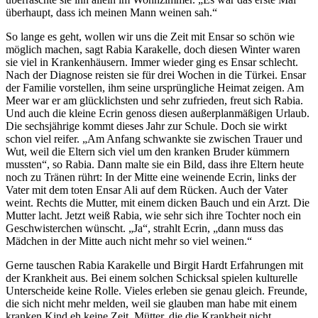
überhaupt, dass ich meinen Mann weinen sah.“
So lange es geht, wollen wir uns die Zeit mit Ensar so schön wie
möglich machen, sagt Rabia Karakelle, doch diesen Winter waren
sie viel in Krankenhäusern. Immer wieder ging es Ensar schlecht.
Nach der Diagnose reisten sie für drei Wochen in die Türkei. Ensar
der Familie vorstellen, ihm seine ursprüngliche Heimat zeigen. Am
Meer war er am glücklichsten und sehr zufrieden, freut sich Rabia.
Und auch die kleine Ecrin genoss diesen außerplanmäßigen Urlaub.
Die sechsjährige kommt dieses Jahr zur Schule. Doch sie wirkt
schon viel reifer. „Am Anfang schwankte sie zwischen Trauer und
Wut, weil die Eltern sich viel um den kranken Bruder kümmern
mussten“, so Rabia. Dann malte sie ein Bild, dass ihre Eltern heute
noch zu Tränen rührt: In der Mitte eine weinende Ecrin, links der
Vater mit dem toten Ensar Ali auf dem Rücken. Auch der Vater
weint. Rechts die Mutter, mit einem dicken Bauch und ein Arzt. Die
Mutter lacht. Jetzt weiß Rabia, wie sehr sich ihre Tochter noch ein
Geschwisterchen wünscht. „Ja“, strahlt Ecrin, „dann muss das
Mädchen in der Mitte auch nicht mehr so viel weinen.“
Gerne tauschen Rabia Karakelle und Birgit Hardt Erfahrungen mit
der Krankheit aus. Bei einem solchen Schicksal spielen kulturelle
Unterscheide keine Rolle. Vieles erleben sie genau gleich. Freunde,
die sich nicht mehr melden, weil sie glauben man habe mit einem
kranken Kind eh keine Zeit, Mütter, die die Krankheit nicht