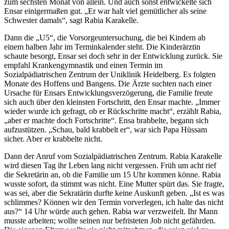
zum sechsten Monat von allein. Und auch sonst entwickelte sich
Ensar einigermaßen gut. „Er war halt viel gemütlicher als seine
Schwester damals“, sagt Rabia Karakelle.
Dann die „U5“, die Vorsorgeuntersuchung, die bei Kindern ab
einem halben Jahr im Terminkalender steht. Die Kinderärztin
schaute besorgt, Ensar sei doch sehr in der Entwicklung zurück. Sie
empfahl Krankengymnastik und einen Termin im
Sozialpädiatrischen Zentrum der Uniklinik Heidelberg. Es folgten
Monate des Hoffens und Bangens. Die Ärzte suchten nach einer
Ursache für Ensars Entwicklungsverzögerung, die Familie freute
sich auch über den kleinsten Fortschritt, den Ensar machte. „Immer
wieder wurde ich gefragt, ob er Rückschritte macht“, erzählt Rabia,
„aber er machte doch Fortschritte“. Ensa brabbelte, begann sich
aufzustützen. „Schau, bald krabbelt er“, war sich Papa Hüssam
sicher. Aber er krabbelte nicht.
Dann der Anruf vom Sozialpädiatrischen Zentrum. Rabia Karakelle
wird diesen Tag ihr Leben lang nicht vergessen. Früh um acht rief
die Sekretärin an, ob die Familie um 15 Uhr kommen könne. Rabia
wusste sofort, da stimmt was nicht. Eine Mutter spürt das. Sie fragte,
was sei, aber die Sekratärin durfte keine Auskunft geben. „Ist es was
schlimmes? Können wir den Termin vorverlegen, ich halte das nicht
aus?“ 14 Uhr würde auch gehen. Rabia war verzweifelt. Ihr Mann
musste arbeiten; wollte seinen nur befristeten Job nicht gefährden.