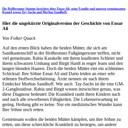
Die Heilbronner Stimme berichtet über Ensar Ali, seine Familie und unseren gemeinsamen
Kampf gegen Tay-Sachs und Morbus Sandhoff.
Hier die ungekürzte Originalversion der Geschichte von Ensar
Ali
Von Folker Quack
Auf den ersten Blick haben die beiden Mütter, die sich am
Sandkastenschiff in der Heilbronner Fußgängerzone treffen, nicht
viel gemeinsam. Rabia Karakelle mit ihrem knallroten Schleier und
ihrem schwarzen Umhang und Birgit Hardt in enger Jeans und den
langen blonden Haaren. Doch die beiden Mütter eint ein schlimmes
Schicksal: Ihre Söhne Ensar Ali und Dario leiden an einer sehr
seltenen Stoffwechselstörung. Ärzte nennen sie nach ihrem
Entdecker Morbus Sandhoff. Wie auch Tay-Sachs ist die eine GM-
2-Gangliosidose. Rabia und Birgit wissen inzwischen genau, was
diese Diagnose bedeutet: Die Krankheit raubt ihren Kindern nach
und nach alle erworbenen Fähigkeiten. Die Lebenserwartung ist
gering. Heilung gibt es keine. Nur ein medizinisches Wunder kann
Ihre Söhne noch retten.
Gemeinsam wollen die beiden Mütter kämpfen, um ihre Söhne zu
retten, um diese schreckliche Krankheit zu besiegen, um andere