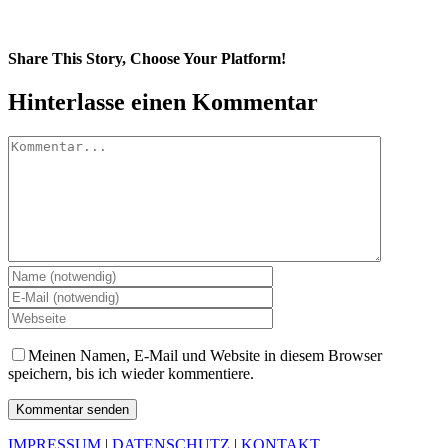
Share This Story, Choose Your Platform!
Facebook
Twitter
Pinterest
Vk
E-
Hinterlasse einen Kommentar
Mail
Kommentar
Meinen Namen, E-Mail und Website in diesem Browser
speichern, bis ich wieder kommentiere.
IMPRESSUM
|
DATENSCHUTZ
|
KONTAKT