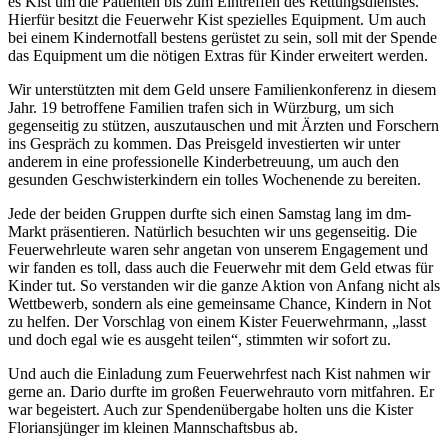
es Kist um die Patienten bis zum Eintreffen des Rettungsdienstes.
Hierfür besitzt die Feuerwehr Kist spezielles Equipment. Um auch
bei einem Kindernotfall bestens gerüstet zu sein, soll mit der Spende
das Equipment um die nötigen Extras für Kinder erweitert werden.
Wir unterstützten mit dem Geld unsere Familienkonferenz in diesem
Jahr. 19 betroffene Familien trafen sich in Würzburg, um sich
gegenseitig zu stützen, auszutauschen und mit Ärzten und Forschern
ins Gespräch zu kommen. Das Preisgeld investierten wir unter
anderem in eine professionelle Kinderbetreuung, um auch den
gesunden Geschwisterkindern ein tolles Wochenende zu bereiten.
Jede der beiden Gruppen durfte sich einen Samstag lang im dm-
Markt präsentieren. Natürlich besuchten wir uns gegenseitig. Die
Feuerwehrleute waren sehr angetan von unserem Engagement und
wir fanden es toll, dass auch die Feuerwehr mit dem Geld etwas für
Kinder tut. So verstanden wir die ganze Aktion von Anfang nicht als
Wettbewerb, sondern als eine gemeinsame Chance, Kindern in Not
zu helfen. Der Vorschlag von einem Kister Feuerwehrmann, „lasst
und doch egal wie es ausgeht teilen“, stimmten wir sofort zu.
Und auch die Einladung zum Feuerwehrfest nach Kist nahmen wir
gerne an. Dario durfte im großen Feuerwehrauto vorn mitfahren. Er
war begeistert. Auch zur Spendenübergabe holten uns die Kister
Floriansjünger im kleinen Mannschaftsbus ab.