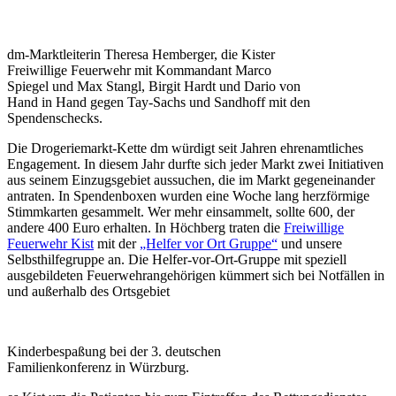
dm-Marktleiterin Theresa Hemberger, die Kister
Freiwillige Feuerwehr mit Kommandant Marco
Spiegel und Max Stangl, Birgit Hardt und Dario von
Hand in Hand gegen Tay-Sachs und Sandhoff mit den
Spendenschecks.
Die Drogeriemarkt-Kette dm würdigt seit Jahren ehrenamtliches
Engagement. In diesem Jahr durfte sich jeder Markt zwei Initiativen
aus seinem Einzugsgebiet aussuchen, die im Markt gegeneinander
antraten. In Spendenboxen wurden eine Woche lang herzförmige
Stimmkarten gesammelt. Wer mehr einsammelt, sollte 600, der
andere 400 Euro erhalten. In Höchberg traten die
Freiwillige
Feuerwehr Kist
mit der
„Helfer vor Ort Gruppe“
und unsere
Selbsthilfegruppe an. Die Helfer-vor-Ort-Gruppe mit speziell
ausgebildeten Feuerwehrangehörigen kümmert sich bei Notfällen in
und außerhalb des Ortsgebiet
Kinderbespaßung bei der 3. deutschen
Familienkonferenz in Würzburg.