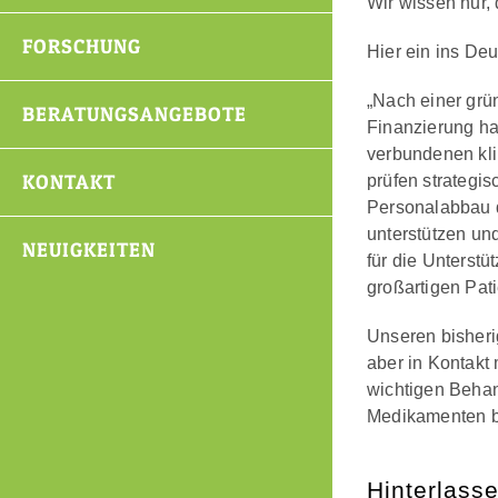
Wir wissen nur,
FORSCHUNG
Hier ein ins De
„Nach einer grü
BERATUNGSANGEBOTE
Finanzierung h
verbundenen klin
KONTAKT
prüfen strategi
Personalabbau d
unterstützen un
NEUIGKEITEN
für die Unterst
großartigen Pat
Unseren bisheri
aber in Kontakt
wichtigen Behan
Medikamenten be
Hinterlass