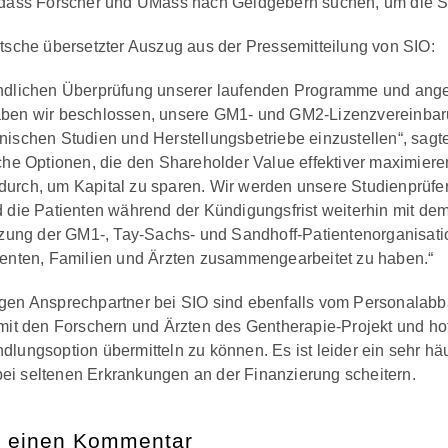
 dass Forscher und UMass nach Geldgebern suchen, um die St
utsche übersetzter Auszug aus der Pressemitteilung von SIO:
ndlichen Überprüfung unserer laufenden Programme und angesi
aben wir beschlossen, unsere GM1- und GM2-Lizenzvereinbar
ischen Studien und Herstellungsbetriebe einzustellen“, sagte 
sche Optionen, die den Shareholder Value effektiver maximier
urch, um Kapital zu sparen. Wir werden unsere Studienprüfer 
d die Patienten während der Kündigungsfrist weiterhin mit d
ützung der GM1-, Tay-Sachs- und Sandhoff-Patientenorganisatio
ienten, Familien und Ärzten zusammengearbeitet zu haben.“
gen Ansprechpartner bei SIO sind ebenfalls vom Personalabba
 mit den Forschern und Ärzten des Gentherapie-Projekt und ho
dlungsoption übermitteln zu können. Es ist leider ein sehr h
i seltenen Erkrankungen an der Finanzierung scheitern.
e einen Kommentar