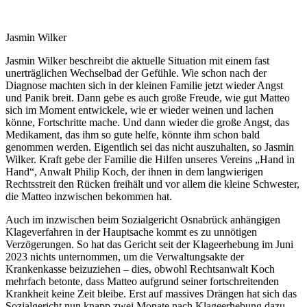
Jasmin Wilker
Jasmin Wilker beschreibt die aktuelle Situation mit einem fast
unerträglichen Wechselbad der Gefühle. Wie schon nach der
Diagnose machten sich in der kleinen Familie jetzt wieder Angst
und Panik breit. Dann gebe es auch große Freude, wie gut Matteo
sich im Moment entwickele, wie er wieder weinen und lachen
könne, Fortschritte mache. Und dann wieder die große Angst, das
Medikament, das ihm so gute helfe, könnte ihm schon bald
genommen werden. Eigentlich sei das nicht auszuhalten, so Jasmin
Wilker. Kraft gebe der Familie die Hilfen unseres Vereins „Hand in
Hand“, Anwalt Philip Koch, der ihnen in dem langwierigen
Rechtsstreit den Rücken freihält und vor allem die kleine Schwester,
die Matteo inzwischen bekommen hat.
Auch im inzwischen beim Sozialgericht Osnabrück anhängigen
Klageverfahren in der Hauptsache kommt es zu unnötigen
Verzögerungen. So hat das Gericht seit der Klageerhebung im Juni
2023 nichts unternommen, um die Verwaltungsakte der
Krankenkasse beizuziehen – dies, obwohl Rechtsanwalt Koch
mehrfach betonte, dass Matteo aufgrund seiner fortschreitenden
Krankheit keine Zeit bleibe. Erst auf massives Drängen hat sich das
Sozialgericht nun knapp zwei Monate nach Klageerhebung dazu