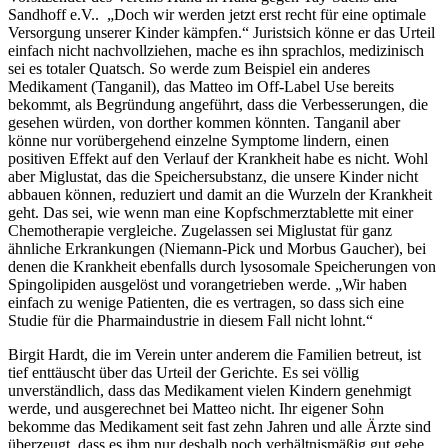
Sandhoff e.V.. „Doch wir werden jetzt erst recht für eine optimale
Versorgung unserer Kinder kämpfen.“ Juristsich könne er das Urteil
einfach nicht nachvollziehen, mache es ihn sprachlos, medizinisch
sei es totaler Quatsch. So werde zum Beispiel ein anderes
Medikament (Tanganil), das Matteo im Off-Label Use bereits
bekommt, als Begründung angeführt, dass die Verbesserungen, die
gesehen würden, von dorther kommen könnten. Tanganil aber
könne nur vorübergehend einzelne Symptome lindern, einen
positiven Effekt auf den Verlauf der Krankheit habe es nicht. Wohl
aber Miglustat, das die Speichersubstanz, die unsere Kinder nicht
abbauen können, reduziert und damit an die Wurzeln der Krankheit
geht. Das sei, wie wenn man eine Kopfschmerztablette mit einer
Chemotherapie vergleiche. Zugelassen sei Miglustat für ganz
ähnliche Erkrankungen (Niemann-Pick und Morbus Gaucher), bei
denen die Krankheit ebenfalls durch lysosomale Speicherungen von
Spingolipiden ausgelöst und vorangetrieben werde. „Wir haben
einfach zu wenige Patienten, die es vertragen, so dass sich eine
Studie für die Pharmaindustrie in diesem Fall nicht lohnt.“
Birgit Hardt, die im Verein unter anderem die Familien betreut, ist
tief enttäuscht über das Urteil der Gerichte. Es sei völlig
unverständlich, dass das Medikament vielen Kindern genehmigt
werde, und ausgerechnet bei Matteo nicht. Ihr eigener Sohn
bekomme das Medikament seit fast zehn Jahren und alle Ärzte sind
überzeugt, dass es ihm nur deshalb noch verhältnismäßig gut gehe.