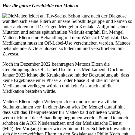
Hier die ganze Geschichte von Matteo:
Matteo leidet an Tay-Sachs. Schon kurz nach der Diagnose
wandten sich seine Eltern an unsere Selbsthilfegruppe und kamen so
unter anderem mit Dr. Eugen Mengel in Kontakt. Aufgrund seiner
Mutation und seines spätinfantilen Verlaufs empfahl Dr. Mengel
Matteos Eltern eine Behandlung mit dem Wirkstoff Miglustat. Das
Medikament muss im Off-Label-Use verschrieben werden. Matteos
behandelnde Ärzte schlossen sich dem an und verschrieben ihm
Zavesca.
Noch im Dezember 2022 beantragten Matteos Eltern die
Genehmigung des Off-Label-Use für das Medikament. Doch im
Januar 2023 lehnte die Krankenkasse mit der Begründung ab, dass
keine Ergebnisse einer Phase-2- oder Phase-3-Studie mit dem
Medikament vorliegen würden und kein Anspruch auf die
Medikation bestehen würde.
Matteos Eltern legten Widerspruch ein und mehrere ärztliche
Stellungnahmen vor. In einer davon wies Dr. Mengel darauf hin,
dass sich das Therapiefenster für Matteo bald schließen würde,
wenn nicht mit der Behandlung begonnen werde könne. Dennoch
schoben die AOK Niedersachsen und der Medizinische Dienst
(MD) den Vorgang immer wieder hin und her. Schließlich wandten
sich die verzweifelten Eltern an den Sozialanwalt Philip Koch, mit