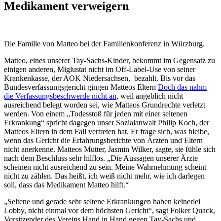
Medikament verweigern
Die Familie von Matteo bei der Familienkonferenz in Würzburg.
Matteo, eines unserer Tay-Sachs-Kinder, bekommt im Gegensatz zu
einigen anderen, Miglustat nicht im Off-Label-Use von seiner
Krankenkasse, der AOK Niedersachsen, bezahlt. Bis vor das
Bundesverfassungsgericht gingen Matteos Eltern
Doch das nahm
die Verfassungsbeschwerde nicht an
, weil angeblich nicht
ausreichend belegt worden sei, wie Matteos Grundrechte verletzt
werden. Von einem „Todesstoß für jeden mit einer seltenen
Erkrankung“ spricht dagegen unser Sozialanwalt Philip Koch, der
Matteos Eltern in dem Fall vertreten hat. Er frage sich, was bleibe,
wenn das Gericht die Erfahrungsberichte von Ärzten und Eltern
nicht anerkenne. Matteos Mutter, Jasmin Wilker, sagte, sie fühle sich
nach dem Beschluss sehr hilflos. „Die Aussagen unserer Ärzte
scheinen nicht ausreichend zu sein. Meine Wahrnehmung scheint
nicht zu zählen. Das heißt, ich weiß nicht mehr, wie ich darlegen
soll, dass das Medikament Matteo hilft.“
„Seltene und gerade sehr seltene Erkrankungen haben keinerlei
Lobby, nicht einmal vor dem höchsten Gericht“, sagt Folker Quack,
Vorsitzender des Vereins Hand in Hand gegen Tay-Sachs und