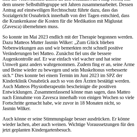
dem unsere Selbsthilfegruppe seit Jahren zusammenarbeitet. Dessen
Antrag auf einstweiligen Rechtsschutz führte dazu, dass das
Sozialgericht Osnabrück innerhalb von drei Tagen entschied, dass
die Krankenkasse die Kosten für die Medikation mit Miglustat
(Zavesca) übernehmen muss.
So konnte im Mai 2023 endlich mit der Therapie begonnen werden.
Dazu Matteos Mutter Jasmin Wilker: „Zum Glück blieben
Nebenwirkungen aus und wir bemerkten recht schnell positive
Veränderungen bei Matteo. Zunächst fiel uns die bessere
Augenkontrolle auf. Er war einfach viel wacher und hat seine
Umwelt ganz anders wahrgenommen. Zudem fing er an, seine Arme
und Beine wieder zu bewegen und sein Muskeltonus verbesserte
sich.“ Dies konnte bei einem Termin im Juni 2023 im SPZ der
Kinderklinik Osnabrück auch so von den Ärzten bestätigt werden.
Auch Matteos Physiotherapeutin bescheinigte die positiven
Entwicklungen. Zusammenfassend könne man sagen, dass Matteo
nach Einnahme von Zavesca innerhalb von einigen Wochen so viele
Fortschritte gemacht habe, wie zuvor in 18 Monaten nicht, so
Jasmin Wilker.
Auch könne er seine Stimmungslage besser ausdrücken. Er könne
wieder lachen, aber auch weinen. Wichtige Voraussetzungen für den
jetzt geplanten Kindergartenbesuch.