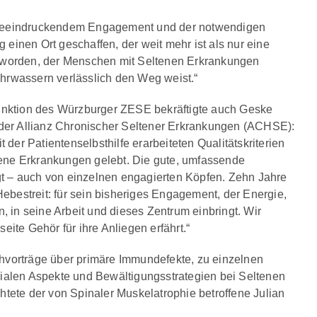
it beeindruckendem Engagement und der notwendigen
einen Ort geschaffen, der weit mehr ist als nur eine
 geworden, der Menschen mit Seltenen Erkrankungen
ahrwassern verlässlich den Weg weist.“
unktion des Würzburger ZESE bekräftigte auch Geske
der Allianz Chronischer Seltener Erkrankungen (ACHSE):
t der Patientenselbsthilfe erarbeiteten Qualitätskriterien
ltene Erkrankungen gelebt. Die gute, umfassende
angt – auch von einzelnen engagierten Köpfen. Zehn Jahre
ebestreit: für sein bisheriges Engagement, der Energie,
n, in seine Arbeit und dieses Zentrum einbringt. Wir
eite Gehör für ihre Anliegen erfährt.“
vorträge über primäre Immundefekte, zu einzelnen
alen Aspekte und Bewältigungsstrategien bei Seltenen
htete der von Spinaler Muskelatrophie betroffene Julian