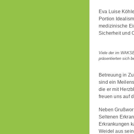
Eva Luise Köhle
Portion Idealism
medizinische Ei
Sicherheit und 
Viele der im WAKSE
präsentierten sich 
Betreuung in Zuk
sind ein Meilen
die er mit Herzb
freuen uns auf d
Neben Grußworte
Seltenen Erkran
Erkrankungen kam
Weidel aus sei