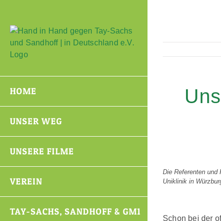
Zum
Inhalt
springen
Uns
HOME
UNSER WEG
UNSERE FILME
Die Referenten und 
VEREIN
Uniklinik in Würzbur
TAY-SACHS, SANDHOFF & GM1
Schon bei der o