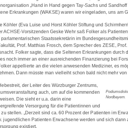
norganisation „Hand in Hand gegen Tay-Sachs und Sandhoff i
ltene Erkrankungen (WAKSE) waren wir eingeladen, uns am G
 Köhler (Eva Luise und Horst Köhler Stiftung und Schirmherr
 ACHSE-Vorsitzenden Geske Wehr saß Folker als Patientenver
 parlamentarischen Staatssekretärin im Bundesgesundheitsmi
akultät, Prof. Matthias Frosch, dem Sprecher des ZESE, Prof. 
ssnacht. Folker sagte, dass die Seltenen Erkrankungen durch 
e es noch immer an einer ausreichenden Finanzierung bei Fo
olker appellierte an die vielen anwesenden Mediziner, es mög
ehmen. Dann müsste man vielleiht schon bald nicht mehr von
Hebestreit, der Leiter des Würzburger Zentrums,
Podiumsdisku
läumsveranstaltung auch, um auf die kommenden
Nordbayern.
isen. Die sieht er u.a. darin eine
ergreifende Versorgung für die Patientinnen und
 zu stellen. „Derzeit sind ca. 60 Prozent der Patienten im Er
. jugendlichen Patienten Erwachsene werden und sich dann a
orgung existiert.