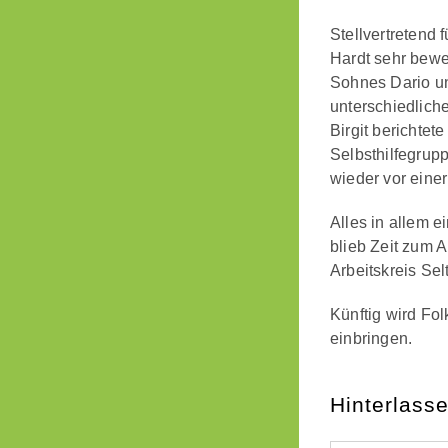
Stellvertretend 
Hardt sehr bew
Sohnes Dario un
unterschiedlich
Birgit berichte
Selbsthilfegrup
wieder vor eine
Alles in allem 
blieb Zeit zum 
Arbeitskreis Se
Künftig wird Fo
einbringen.
Hinterlass