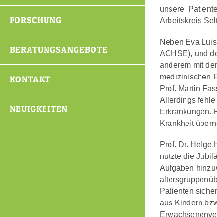
unsere Patiente
FORSCHUNG
Arbeitskreis Se
Neben Eva Luise
BERATUNGSANGEBOTE
ACHSE), und der
anderem mit der
medizinischen F
KONTAKT
Prof. Martin Fa
Allerdings fehl
NEUIGKEITEN
Erkrankungen. F
Krankheit übern
Prof. Dr. Helge 
nutzte die Jubi
Aufgaben hinzuwe
altersgruppenüb
Patienten sicher
aus Kindern bzw
Erwachsenenvers