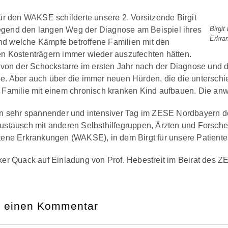
für den WAKSE schilderte unsere 2. Vorsitzende Birgit
Birgit
egend den langen Weg der Diagnose am Beispiel ihres
Erkra
d welche Kämpfe betroffene Familien mit den
en Kostenträgern immer wieder auszufechten hätten.
te von der Schockstarre im ersten Jahr nach der Diagnose und
pe. Aber auch über die immer neuen Hürden, die die untersc
r Familie mit einem chronisch kranken Kind aufbauen. Die an
ein sehr spannender und intensiver Tag im ZESE Nordbayern d
Austausch mit anderen Selbsthilfegruppen, Ärzten und Forsche
ltene Erkrankungen (WAKSE), in dem Birgt für unsere Patienten
lker Quack auf Einladung von Prof. Hebestreit im Beirat des Z
e einen Kommentar