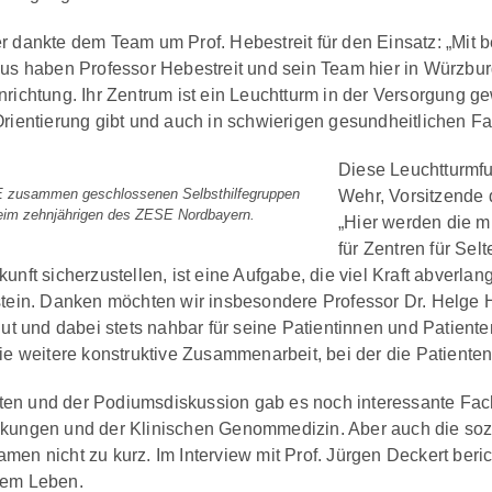
r dankte dem Team um Prof. Hebestreit für den Einsatz: „M
us haben Professor Hebestreit und sein Team hier in Würzburg 
nrichtung. Ihr Zentrum ist ein Leuchtturm in der Versorgung
Orientierung gibt und auch in schwierigen gesundheitlichen F
Diese Leuchtturmf
 zusammen geschlossenen Selbsthilfegruppen
Wehr, Vorsitzende 
beim zehnjährigen des ZESE Nordbayern.
„Hier werden die mi
für Zentren für Se
unft sicherzustellen, ist eine Aufgabe, die viel Kraft abverl
stein. Danken möchten wir insbesondere Professor Dr. Helge H
lut und dabei stets nahbar für seine Patientinnen und Patiente
ie weitere konstruktive Zusammenarbeit, bei der die Patientens
n und der Podiumsdiskussion gab es noch interessante Fach
kungen und der Klinischen Genommedizin. Aber auch die sozi
en nicht zu kurz. Im Interview mit Prof. Jürgen Deckert beric
nem Leben.