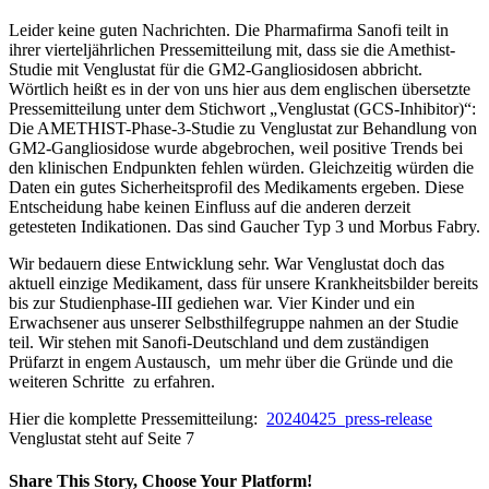
Leider keine guten Nachrichten. Die Pharmafirma Sanofi teilt in
ihrer vierteljährlichen Pressemitteilung mit, dass sie die Amethist-
Studie mit Venglustat für die GM2-Gangliosidosen abbricht.
Wörtlich heißt es in der von uns hier aus dem englischen übersetzte
Pressemitteilung unter dem Stichwort „Venglustat (GCS-Inhibitor)“:
Die AMETHIST-Phase-3-Studie zu Venglustat zur Behandlung von
GM2-Gangliosidose wurde abgebrochen, weil positive Trends bei
den klinischen Endpunkten fehlen würden. Gleichzeitig würden die
Daten ein gutes Sicherheitsprofil des Medikaments ergeben. Diese
Entscheidung habe keinen Einfluss auf die anderen derzeit
getesteten Indikationen. Das sind Gaucher Typ 3 und Morbus Fabry.
Wir bedauern diese Entwicklung sehr. War Venglustat doch das
aktuell einzige Medikament, dass für unsere Krankheitsbilder bereits
bis zur Studienphase-III gediehen war. Vier Kinder und ein
Erwachsener aus unserer Selbsthilfegruppe nahmen an der Studie
teil. Wir stehen mit Sanofi-Deutschland und dem zuständigen
Prüfarzt in engem Austausch, um mehr über die Gründe und die
weiteren Schritte zu erfahren.
Hier die komplette Pressemitteilung:
20240425_press-release
Venglustat steht auf Seite 7
Share This Story, Choose Your Platform!