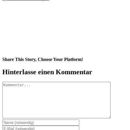
Share This Story, Choose Your Platform!
Facebook
Twitter
Pinterest
Vk
E-
Hinterlasse einen Kommentar
Mail
Kommentar