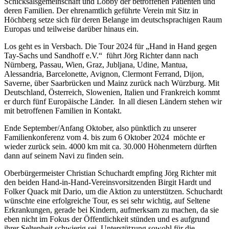
Schicksalsgemeinschaft und Lobby der betroffenen Patienten und
deren Familien. Der ehrenamtlich geführte Verein mit Sitz in
Höchberg setze sich für deren Belange im deutschsprachigen Raum
Europas und teilweise darüber hinaus ein.
Los geht es in Versbach. Die Tour 2024 für „Hand in Hand gegen
Tay-Sachs und Sandhoff e.V.“ führt Jörg Richter dann nach
Nürnberg, Passau, Wien, Graz, Jubljana, Udine, Mantua,
Alessandria, Barcelonette, Avignon, Clermont Ferrand, Dijon,
Saverne, über Saarbrücken und Mainz zurück nach Würzburg. Mit
Deutschland, Österreich, Slowenien, Italien und Frankreich kommt
er durch fünf Europäische Länder. In all diesen Ländern stehen wir
mit betroffenen Familien in Kontakt.
Ende September/Anfang Oktober, also pünktlich zu unserer
Familienkonferenz vom 4. bis zum 6 Oktober 2024 möchte er
wieder zurück sein. 4000 km mit ca. 30.000 Höhenmetern dürften
dann auf seinem Navi zu finden sein.
Oberbürgermeister Christian Schuchardt empfing Jörg Richter mit
den beiden Hand-in-Hand-Vereinsvorsitzenden Birgit Hardt und
Folker Quack mit Dario, um die Aktion zu unterstützen. Schuchardt
wünschte eine erfolgreiche Tour, es sei sehr wichtig, auf Seltene
Erkrankungen, gerade bei Kindern, aufmerksam zu machen, da sie
eben nicht im Fokus der Öffentlichkeit stünden und es aufgrund
ihrer Seltenheit schwierig sei, Unterstützung sowohl für die