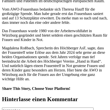
Familien und Patienten im deutschsprachigen europäischen Raum.
Vom AWO-Frauenhaus bedankte sich Theresa Hauff für die
großzügige Spende. Man habe gerade erst das Frauenhaus saniert
und auf 13 Schutzplätze erweitert. Da merke man so nach und nach,
dass immer noch das eine oder andere fehle.
Das Frauenhaus wurde 1980 von der Arbeiterwohlfahrt in
Würzburg gegründet und bietet seitdem einen geschützten Raum für
Frauen und Kinder in Not.
Magdalena Roßbach, Sprecherin des Höchberger AsF, sagte, dass
der Frauentreff seine Erlöse aus dem Jahr 2024 sehr gerne an diese
beiden Organisationen spende. Seit Jahren verfolge man tief
beeindruckt die Arbeit des Höchberger Vereins „Hand in Hand“.
Und natürlich lägen einem Frauentreff in Not geratene Frauen und
deren Kinder ganz besonders am Herzen. Hier biete die AWO in
Würzburg auch für die Frauen aus der Umgebung eine ganz
wichtige Hilfe an.
Share This Story, Choose Your Platform!
Facebook
Twitter
Pinterest
Vk
E-
Hinterlasse einen Kommentar
Mail
Kommentar