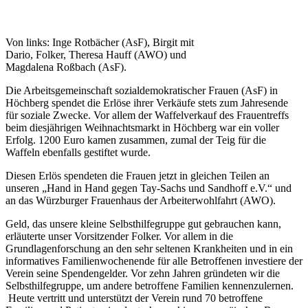
Von links: Inge Rotbächer (AsF), Birgit mit
Dario, Folker, Theresa Hauff (AWO) und
Magdalena Roßbach (AsF).
Die Arbeitsgemeinschaft sozialdemokratischer Frauen (AsF) in
Höchberg spendet die Erlöse ihrer Verkäufe stets zum Jahresende
für soziale Zwecke. Vor allem der Waffelverkauf des Frauentreffs
beim diesjährigen Weihnachtsmarkt in Höchberg war ein voller
Erfolg. 1200 Euro kamen zusammen, zumal der Teig für die
Waffeln ebenfalls gestiftet wurde.
Diesen Erlös spendeten die Frauen jetzt in gleichen Teilen an
unseren „Hand in Hand gegen Tay-Sachs und Sandhoff e.V.“ und
an das Würzburger Frauenhaus der Arbeiterwohlfahrt (AWO).
Geld, das unsere kleine Selbsthilfegruppe gut gebrauchen kann,
erläuterte unser Vorsitzender Folker. Vor allem in die
Grundlagenforschung an den sehr seltenen Krankheiten und in ein
informatives Familienwochenende für alle Betroffenen investiere der
Verein seine Spendengelder. Vor zehn Jahren gründeten wir die
Selbsthilfegruppe, um andere betroffene Familien kennenzulernen.
Heute vertritt und unterstützt der Verein rund 70 betroffene