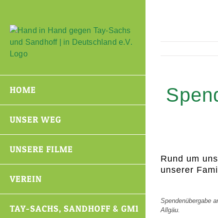
Zum
Inhalt
springen
Spend
HOME
UNSER WEG
UNSERE FILME
Rund um unse
unserer Fami
VEREIN
Spendenübergabe an 
TAY-SACHS, SANDHOFF & GM1
Allgäu.