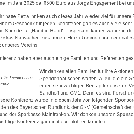
ine im Jahr 2025 ca. 6500 Euro aus Jörgs Engagement bei un
r hatte Petra Ihnken auch dieses Jahr wieder viel für unsere
inem Geschenk für jeden Betroffenen gab es auch viele sehr 
ne Spende für „Hand in Hand“. Insgesamt kamen während der
r Petras Nähsachen zusammen. Hinzu kommen noch einmal 52
 unseres Vereins.
nferenz haben aber auch einige Familien und Referenten ge
Wir danken allen Familien für ihre Aktionen
ht ihr Spendenhaus
Spendenhäuschen warfen. Allen, die ein Sp
erenz.
einen sehr wichtigen Beitrag für unseren V
Sandhoff und GM1. Denn es sind Forschungsp
nsere Konferenz wurde in diesem Jahr von folgenden Sponsoren
nden des Bayerischen Rundfunk, der GKV (Gemeinschaft der
und der Sparkasse Mainfranken. Wir danken unseren Sponsore
wichtige Konferenz gar nicht durchführen könnten.