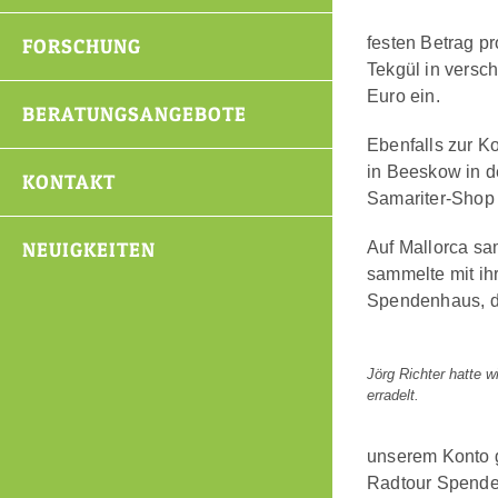
festen Betrag p
FORSCHUNG
Tekgül in versc
Euro ein.
BERATUNGSANGEBOTE
Ebenfalls zur K
in Beeskow in d
KONTAKT
Samariter-Shop 
NEUIGKEITEN
Auf Mallorca sa
sammelte mit ih
Spendenhaus, da
Jörg Richter hatte 
erradelt.
unserem Konto g
Radtour Spenden