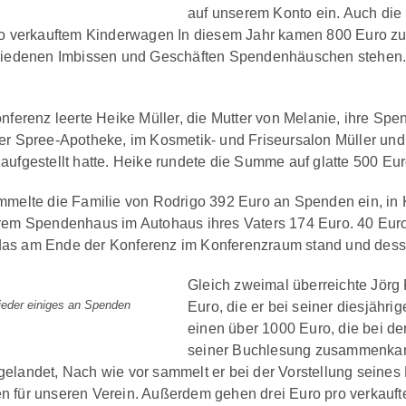
auf unserem Konto ein. Auch die
ro verkauftem Kinderwagen In diesem Jahr kamen 800 Euro zu
hiedenen Imbissen und Geschäften Spendenhäuschen stehen. 
onferenz leerte Heike Müller, die Mutter von Melanie, ihre Sp
er Spree-Apotheke, im Kosmetik- und Friseursalon Müller und
aufgestellt hatte. Heike rundete die Summe auf glatte 500 Eur
mmelte die Familie von Rodrigo 392 Euro an Spenden ein, in 
rem Spendenhaus im Autohaus ihres Vaters 174 Euro. 40 Eur
s am Ende der Konferenz im Konferenzraum stand und dessen
Gleich zweimal überreichte Jörg
wieder einiges an Spenden
Euro, die er bei seiner diesjähr
einen über 1000 Euro, die bei 
seiner Buchlesung zusammenkam
elandet, Nach wie vor sammelt er bei der Vorstellung seines 
 für unseren Verein. Außerdem gehen drei Euro pro verkauf