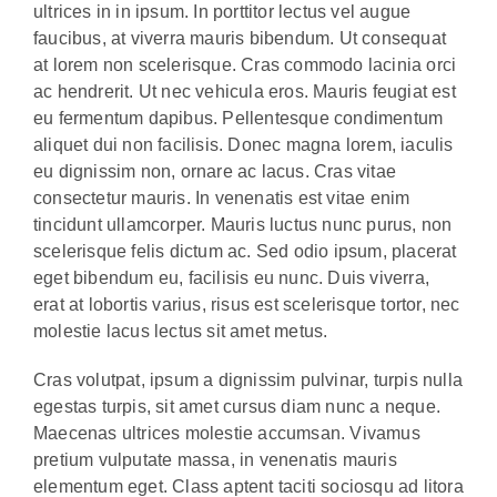
ultrices in in ipsum. In porttitor lectus vel augue
faucibus, at viverra mauris bibendum. Ut consequat
at lorem non scelerisque. Cras commodo lacinia orci
ac hendrerit. Ut nec vehicula eros. Mauris feugiat est
eu fermentum dapibus. Pellentesque condimentum
aliquet dui non facilisis. Donec magna lorem, iaculis
eu dignissim non, ornare ac lacus. Cras vitae
consectetur mauris. In venenatis est vitae enim
tincidunt ullamcorper. Mauris luctus nunc purus, non
scelerisque felis dictum ac. Sed odio ipsum, placerat
eget bibendum eu, facilisis eu nunc. Duis viverra,
erat at lobortis varius, risus est scelerisque tortor, nec
molestie lacus lectus sit amet metus.
Cras volutpat, ipsum a dignissim pulvinar, turpis nulla
egestas turpis, sit amet cursus diam nunc a neque.
Maecenas ultrices molestie accumsan. Vivamus
pretium vulputate massa, in venenatis mauris
elementum eget. Class aptent taciti sociosqu ad litora