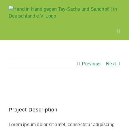
Zum
Inhalt
springen
Previous
Next
View
Larger
Image
Project Description
Lorem ipsum dolor sit amet, consectetur adipiscing