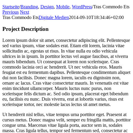
Startseite
/
Branding
,
Design
,
Mobile
,
WordPress
/
Tras Commodo Ets
Previous
Next
Tras Commodo Ets
Digitale Medien
2014-09-10T18:34:46+02:00
Project Description
Lorem ipsum dolor sit amet, consectetur adipiscing elit. Pellentesque
sed varius ipsum, vitae sodales erat. Etiam elit lorem, lacinia vitae
sollicitudin ac, egestas ut risus. In vitae nulla eu odio vehicula
ultrices in in ipsum. In porttitor lectus vel augue faucibus, at viverra
mauris bibendum. Ut consequat at lorem non scelerisque. Cras
commodo lacinia orci ac hendrerit. Ut nec vehicula eros. Mauris
feugiat est eu fermentum dapibus. Pellentesque condimentum aliquet
dui non facilisis. Donec magna lorem, iaculis eu dignissim non,
ornare ac lacus. Cras vitae consectetur mauris. In venenatis est vitae
enim tincidunt ullamcorper. Mauris luctus nunc purus, non
scelerisque felis dictum ac. Sed odio ipsum, placerat eget bibendum
eu, facilisis eu nunc. Duis viverra, erat at lobortis varius, risus est
scelerisque tortor, nec molestie lacus lectus sit amet metus.
Ut hendrerit nisl tellus, vitae tempus urna porttitor eget. Praesent at
cursus metus. Donec magna velit, semper eu fringilla mattis, porttitor
congue urna. Maecenas vitae ligula porta, auctor sem in, sodales
massa. Cras ligula tellus, tempor sed fermentum sed, consectetur ac